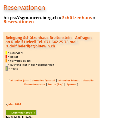
Reservationen
https://sgmauren-berg.ch
»
Schützenhaus
»
Reservationen
Belegung Schützenhaus Breitenstein - Anfragen
an Rudolf Heierli Tel. 071 642 25 75 mail:
rudolf.heierli(at)bluewin.ch
= reserviert
= belegt
= teilweise belegt
= Buchung liegt in der Vergangenheit
= heute
[
aktuelles Jahr
|
aktuelles Quartal
|
aktueller Monat
|
aktuelle
Kalenderwoche
|
heute (Tag)
|
Spanne
]
»
Jahr: 2024
Dezember 2024
»
Mo
Di
Mi
Do
Fr
Sa
So