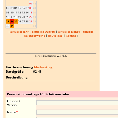
01
48
02
03
04
05
06
07
08
49
09
10
11
12
13
14
15
50
16
17
18
19
20
21
22
51
23
24
25
26
27
28
29
52
30
31
01
[
aktuelles Jahr
|
aktuelles Quartal
|
aktueller Monat
|
aktuelle
Kalenderwoche
|
heute (Tag)
|
Spanne
]
Powered by Bookings V2.x v2.43
Mietvertrag
92 kB
Reservationsanfrage für Schützenstube
Gruppe /
Verein
:
Name
*
: