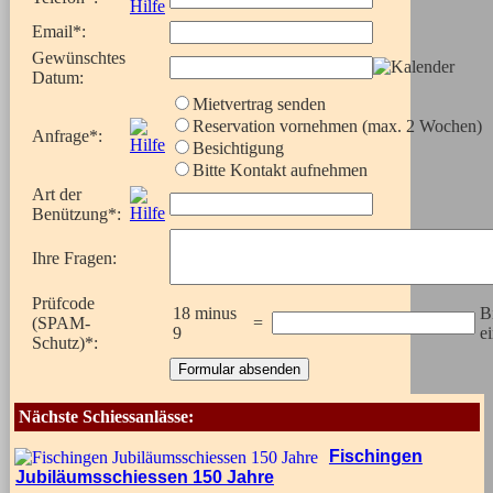
Email
*
:
Gewünschtes
Datum
:
Mietvertrag senden
Reservation vornehmen (max. 2 Wochen)
Anfrage
*
:
Besichtigung
Bitte Kontakt aufnehmen
Art der
Benützung
*
:
Ihre Fragen
:
Prüfcode
18 minus
B
(SPAM-
=
9
e
Schutz)
*
:
Nächste Schiessanlässe:
Fischingen
Jubiläumsschiessen 150 Jahre