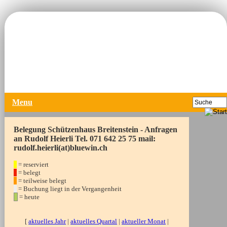
Menu
Belegung Schützenhaus Breitenstein - Anfragen
an Rudolf Heierli Tel. 071 642 25 75 mail:
rudolf.heierli(at)bluewin.ch
= reserviert
= belegt
= teilweise belegt
= Buchung liegt in der Vergangenheit
= heute
[
aktuelles Jahr
|
aktuelles Quartal
|
aktueller Monat
|