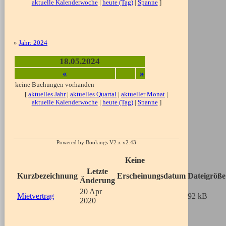
aktuelle Kalenderwoche
|
heute (Tag)
|
Spanne
]
»
Jahr: 2024
18.05.2024
«
»
keine Buchungen vorhanden
[
aktuelles Jahr
|
aktuelles Quartal
|
aktueller Monat
|
aktuelle Kalenderwoche
|
heute (Tag)
|
Spanne
]
Powered by Bookings V2.x v2.43
Keine
Letzte
Kurzbezeichnung
Erscheinungsdatum
Dateigröße
Änderung
20 Apr
Mietvertrag
92 kB
2020