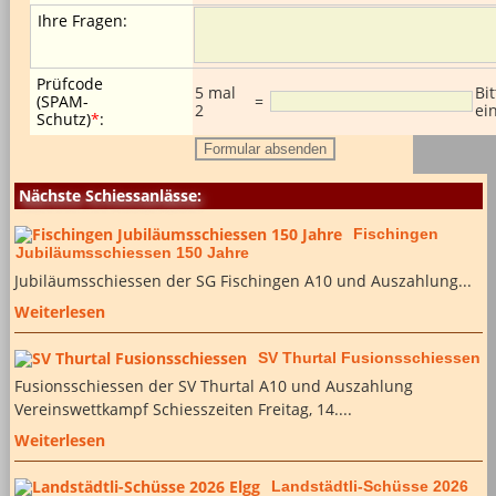
Ihre Fragen
:
Prüfcode
5 mal
Bi
(SPAM-
=
2
ei
Schutz)
*
:
Nächste Schiessanlässe:
Fischingen
Jubiläumsschiessen 150 Jahre
Jubiläumsschiessen der SG Fischingen A10 und Auszahlung...
Weiterlesen
SV Thurtal Fusionsschiessen
Fusionsschiessen der SV Thurtal A10 und Auszahlung
Vereinswettkampf Schiesszeiten Freitag, 14....
Weiterlesen
Landstädtli-Schüsse 2026