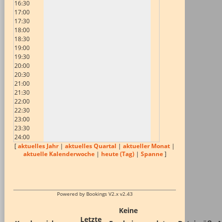
16:30
17:00
17:30
18:00
18:30
19:00
19:30
20:00
20:30
21:00
21:30
22:00
22:30
23:00
23:30
24:00
[
aktuelles Jahr
|
aktuelles Quartal
|
aktueller Monat
|
aktuelle Kalenderwoche
|
heute (Tag)
|
Spanne
]
Powered by Bookings V2.x v2.43
Keine
Letzte