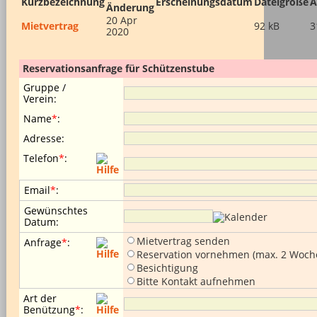
Kurzbezeichnung
Erscheinungsdatum
Dateigröße
A
Änderung
20 Apr
Mietvertrag
92 kB
3
2020
Reservationsanfrage für Schützenstube
Gruppe /
Verein
:
Name
*
:
Adresse
:
Telefon
*
:
Email
*
:
Gewünschtes
Datum
:
Mietvertrag senden
Anfrage
*
:
Reservation vornehmen (max. 2 Woch
Besichtigung
Bitte Kontakt aufnehmen
Art der
Benützung
*
: