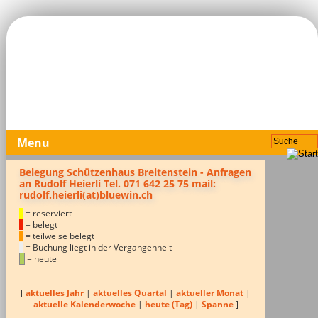
Menu
Belegung Schützenhaus Breitenstein - Anfragen
an Rudolf Heierli Tel. 071 642 25 75 mail:
rudolf.heierli(at)bluewin.ch
= reserviert
= belegt
= teilweise belegt
= Buchung liegt in der Vergangenheit
= heute
[
aktuelles Jahr
|
aktuelles Quartal
|
aktueller Monat
|
aktuelle Kalenderwoche
|
heute (Tag)
|
Spanne
]