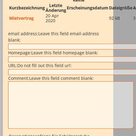
Letzte
Kurzbezeichnung
Erscheinungsdatum
Dateigröße
A
Änderung
20 Apr
Mietvertrag
92 kB
3
2020
email address:
Leave this field email-address
blank:
Homepage:
Leave this field homepage blank:
URL:
Do not fill out this field url:
Comment:
Leave this field comment blank: