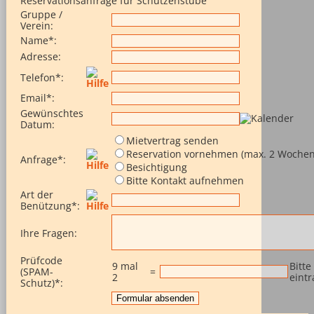
Reservationsanfrage für Schützenstube
Gruppe /
Verein
:
Name
*
:
Adresse
:
Telefon
*
:
Email
*
:
Gewünschtes
Datum
:
Mietvertrag senden
Reservation vornehmen (max. 2 Wochen
Anfrage
*
:
Besichtigung
Bitte Kontakt aufnehmen
Art der
Benützung
*
:
Ihre Fragen
:
Prüfcode
9 mal
Bitte
(SPAM-
=
2
eint
Schutz)
*
: